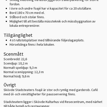
fordon.
I övre och undre foajé har vi kapacitet för ca 20 utställare.
Bord 180 x 70 cm med el.
Ståbord och stolar finns.
Möjlighet till att beställa mässteknik och mässbyggnation av
lokala entreprenörer.
Tillgänglighet
4 st rullstolsplatser med tillhörande följeslagarplats.
Hörselslinga finns i hela lokalen.
Scenmått
Scenbredd: 22,6
Scendjup: 10,2 m
Normalt speldjup: 9,3 m
Normal scenöppning: 12,3 m
Normal hödj: 9,6 m
Övrigt
Skövde Stadsteaters foajé är stor och rymlig med garderob. Café
med öl- och vinrättigheter för pausservering finns.
Stadsteatern ligger i Skövde Kulturhus vid Resecentrum, med närhet
till både hotell och restauranger.