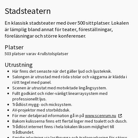
Stadsteatern
En klassisk stadsteater med över 500 sittplatser. Lokalen
är lämplig bland annat för teater, föreställningar,
föreläsningar och större konferenser.
Platser
503 platser varav 4 rullstolsplatser
Utrustning
Här finns det senaste när det gäller ljud och ljusteknik.
Salongen är utrustad med röda stolar och väggarna är klädda i
rött tegel med panel.
Scenen är utrustat med motviktade lingångsystem.
Fullt godkänt och rider-vänligt linearraysystem med
professionellt ljus.
Trådlöst mygg- och micksystem.
AV-projektor med storbildsduk.
För mer detaljerad information gå in på
www.scenrum.nu
.
Bakom kulisserna finns ett flertal loger med toalett och dusch.
Trådlöst internet finns i hela lokalen liksom möjlighet till
trådbundet.
Smidig inlastning via lastbrygga och trailerparkering för större