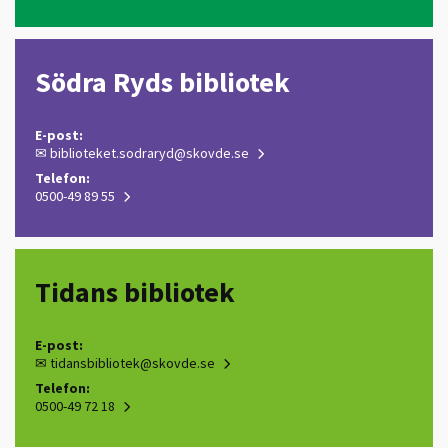
Södra Ryds bibliotek
E-post:
✉
biblioteket.sodraryd@skovde.se
Telefon:
0500-49 89 55
Tidans bibliotek
E-post:
✉
tidansbibliotek@skovde.se
Telefon:
0500-49 72 18