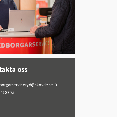
takta oss
orgarserviceryd@skovde.se
9 38 75