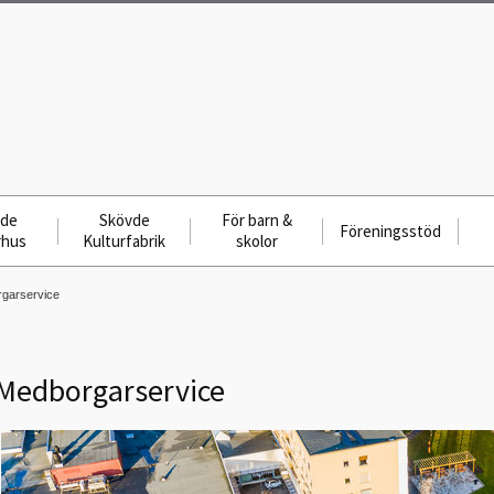
vde
Skövde
För barn &
Föreningsstöd
rhus
Kulturfabrik
skolor
garservice
Medborgarservice