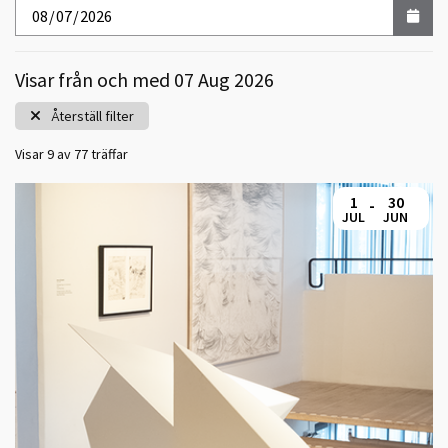
Visar
från och med
07 Aug 2026
Återställ filter
Visar
9
av
77
träffar
1
30
-
JUL
JUN